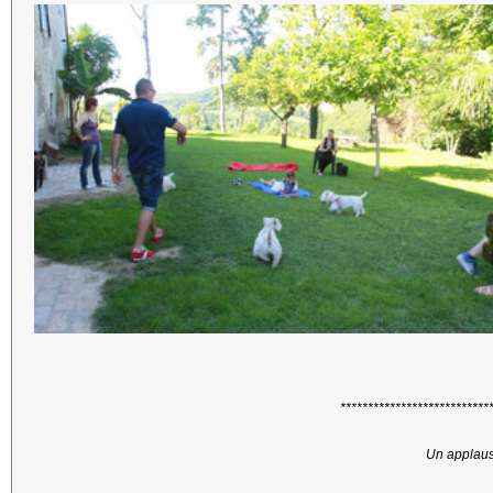
***************************
Un applauso 