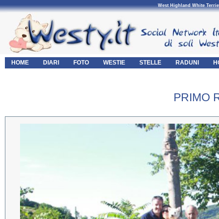
West Highland White Terrie
HOME
DIARI
FOTO
WESTIE
STELLE
RADUNI
H
PRIMO 