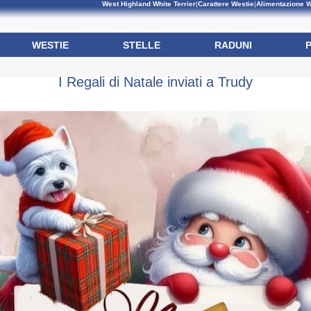
West Highland White Terrier
|
Carattere Westie
|
Alimentazione W
WESTIE
STELLE
RADUNI
I Regali di Natale inviati a Trudy