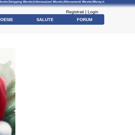
estie
|
Stripping Westie
|
Informazioni Westie
|
Allevamenti Westie
|
Westy.it
Registrati
|
Login
POESIE
SALUTE
FORUM