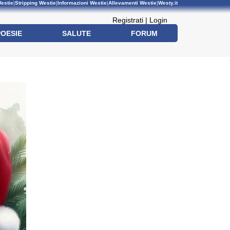
estie
|
Stripping Westie
|
Informazioni Westie
|
Allevamenti Westie
|
Westy.it
Registrati
|
Login
POESIE
SALUTE
FORUM