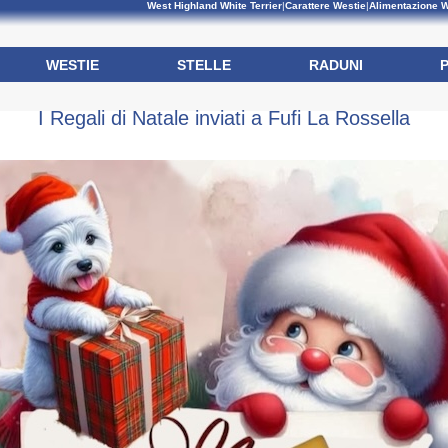
West Highland White Terrier
|
Carattere Westie
|
Alimentazione W
WESTIE
STELLE
RADUNI
I Regali di Natale inviati a Fufi La Rossella