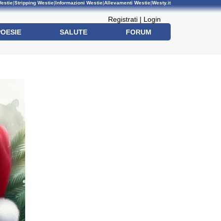
estie
|
Stripping Westie
|
Informazioni Westie
|
Allevamenti Westie
|
Westy.it
Registrati
|
Login
POESIE
SALUTE
FORUM