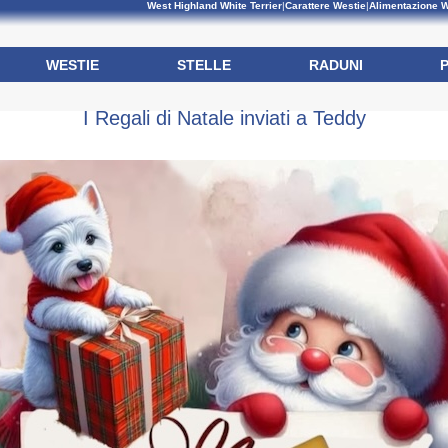
West Highland White Terrier
|
Carattere Westie
|
Alimentazione W
WESTIE
STELLE
RADUNI
I Regali di Natale inviati a Teddy