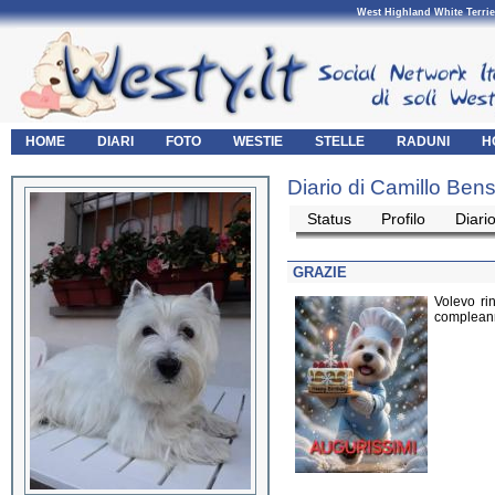
West Highland White Terrie
HOME
DIARI
FOTO
WESTIE
STELLE
RADUNI
H
Diario di Camillo Ben
Status
Profilo
Diari
GRAZIE
Volevo rin
compleanno