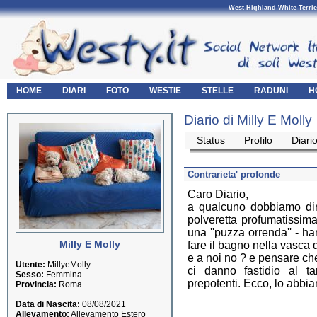
West Highland White Terrie
HOME
DIARI
FOTO
WESTIE
STELLE
RADUNI
H
Diario di Milly E Molly
Status
Profilo
Diari
Contrarieta' profonde
Caro Diario,
a qualcuno dobbiamo dirl
polveretta profumatissima
una ''puzza orrenda'' - ha
Milly E Molly
fare il bagno nella vasca d
e a noi no ? e pensare che 
Utente:
MillyeMolly
ci danno fastidio al t
Sesso:
Femmina
prepotenti. Ecco, lo abbia
Provincia:
Roma
Data di Nascita:
08/08/2021
Allevamento:
Allevamento Estero