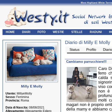
West Highland White Terrie
HOME
DIARI
FOTO
WESTIE
STELLE
RADUNI
H
Diario di Milly E Molly
Status
Profilo
Diari
Cambiamo parrucchiere!!!
Caro Di
ferro c
calda 
signori
Milly E Molly
viso co
non è 
Utente:
MillyeMolly
profuma
Sesso:
Femmina
molti c
Provincia:
Roma
magari non è proprio orri
Data di Nascita:
08/08/2021
della mamy e abbiamo cap
Allevamento:
Allevamento Estero