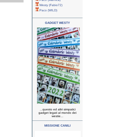
Westy (Fabio72)
Paco (WILD)
GADGET WESTY
...questo ed altri simpatici
gadget legati al mondo dei
westie...
MISSIONE CANILI