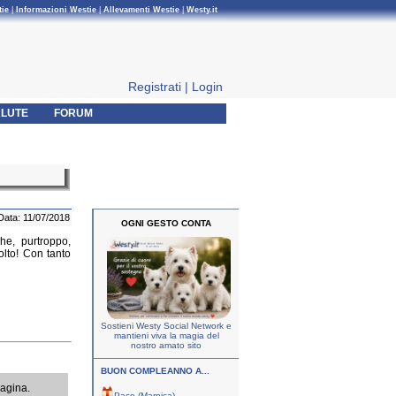
tie
|
Informazioni Westie
|
Allevamenti Westie
|
Westy.it
Registrati
|
Login
LUTE
FORUM
Data: 11/07/2018
OGNI GESTO CONTA
he, purtroppo,
olto! Con tanto
Sostieni Westy Social Network e
mantieni viva la magia del
nostro amato sito
BUON COMPLEANNO A...
pagina.
Paco (Marnica)