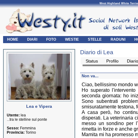
West Highland White Terrie
HOME
DIARI
FOTO
WESTIE
STELLE
RADUNI
H
Diario di Lea
Status
Profilo
Diari
Non va...
Ciao, bellissimo mondo w
Ho superato l'intervento
seconda giornata: ho inizia
Sono subentrati proble
Lea e Vipera
smisuratamente testona, f
A casa però, ho continua
Utente:
lea
disperati. La veterinaria
...tra le stelline sul ponte
messo un sondino per l'
Sesso:
Femmina
rimetta in forze e anche g
Provincia:
Torino
Mamita mi ha promesso ma