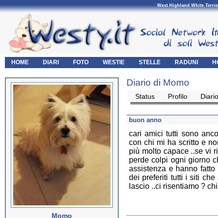
West Highland White Terrie
HOME
DIARI
FOTO
WESTIE
STELLE
RADUNI
H
Diario di Momo
Status
Profilo
Diari
buon anno
cari amici tutti sono anco
con chi mi ha scritto e n
più molto capace ..se vi 
perde colpi ogni giorno c
assistenza e hanno fatto i
dei preferiti tutti i siti 
lascio ..ci risentiamo ? chis
Momo