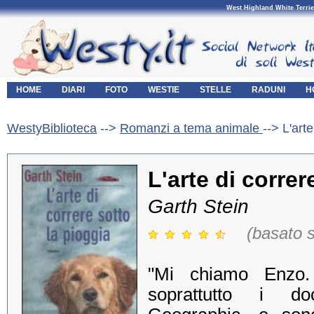
West Highland White Terrie
HOME
DIARI
FOTO
WESTIE
STELLE
RADUNI
H
WestyBiblioteca
-->
Romanzi a tema animale
--> L'art
L'arte di correr
Garth Stein
(basato s
"Mi chiamo Enzo.
soprattutto i do