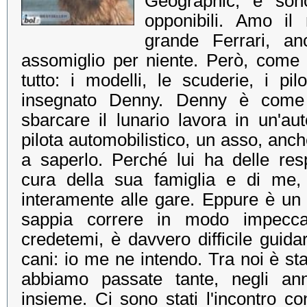
Geographic, e sono
opponibili. Amo il
grande Ferrari, an
assomiglio per niente. Però, come 
tutto: i modelli, le scuderie, i pil
insegnato Denny. Denny è come 
sbarcare il lunario lavora in un'au
pilota automobilistico, un asso, anc
a saperlo. Perché lui ha delle res
cura della sua famiglia e di me,
interamente alle gare. Eppure è un
sappia correre in modo impeccab
credetemi, è davvero difficile gui
cani: io me ne intendo. Tra noi è s
abbiamo passate tante, negli an
insieme. Ci sono stati l'incontro co