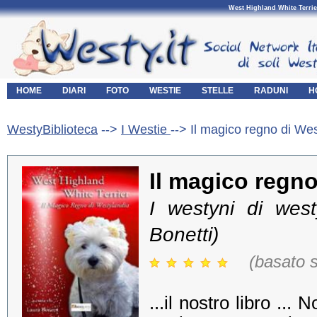
West Highland White Terrie
HOME
DIARI
FOTO
WESTIE
STELLE
RADUNI
H
WestyBiblioteca
-->
I Westie
--> Il magico regno di We
Il magico regno
I westyni di west
Bonetti)
(basato 
...il nostro libro ...