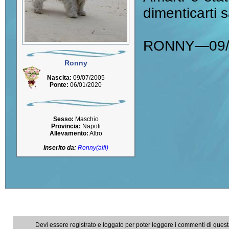
dimenticarti 
RONNY—09/0
Ronny
Nascita:
09/07/2005
Ponte:
06/01/2020
Sesso:
Maschio
Provincia:
Napoli
Allevamento:
Altro
Inserito da:
Ronny(alfi)
Devi essere registrato e loggato per poter leggere i commenti di ques