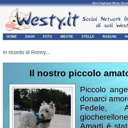
West Highland White Terrie
HOME
DIARI
FOTO
WESTIE
STELLE
RADUNI
H
In ricordo di Ronny...
Il nostro piccolo amat
Piccolo ange
donarci amore
Fedele, A
giocherellone
Amarti è stat