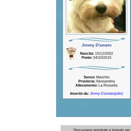
Jimmy D'amato
Nascita:
15/12/2002
Ponte:
04/10/2015
Sesso:
Maschio
Provincia:
Alessandria
Allevamento:
La Rossella
Inserito da:
Jimmy D'amato(pitin)
Devi essere registrato e loggato per