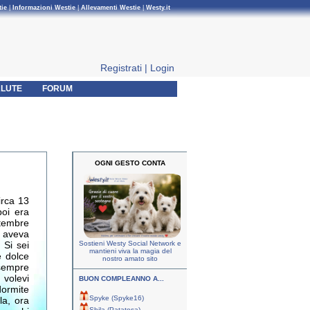
tie
|
Informazioni Westie
|
Allevamenti Westie
|
Westy.it
Registrati
|
Login
LUTE
FORUM
OGNI GESTO CONTA
irca 13
oi era
ttembre
o aveva
 Si sei
Sostieni Westy Social Network e
mantieni viva la magia del
e dolce
nostro amato sito
 sempre
 volevi
BUON COMPLEANNO A...
dormite
Spyke (Spyke16)
la, ora
Shila (Patatosa)