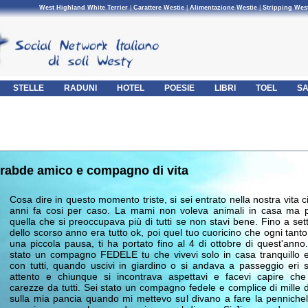
West Highland White Terrier
|
Carattere Westie
|
Alimentazione Westie
|
Stripping Wes
STELLE
RADUNI
HOTEL
POESIE
LIBRI
TOEL
SA
rabde amico e compagno di vita
Cosa dire in questo momento triste, si sei entrato nella nostra vita c
anni fa cosi per caso. La mami non voleva animali in casa ma p
quella che si preoccupava più di tutti se non stavi bene. Fino a se
dello scorso anno era tutto ok, poi quel tuo cuoricino che ogni tant
una piccola pausa, ti ha portato fino al 4 di ottobre di quest'anno.
stato un compagno FEDELE tu che vivevi solo in casa tranquillo 
con tutti, quando uscivi in giardino o si andava a passeggio eri
attento e chiunque si incontrava aspettavi e facevi capire che
carezze da tutti. Sei stato un compagno fedele e complice di mille 
sulla mia pancia quando mi mettevo sul divano a fare la pennichel