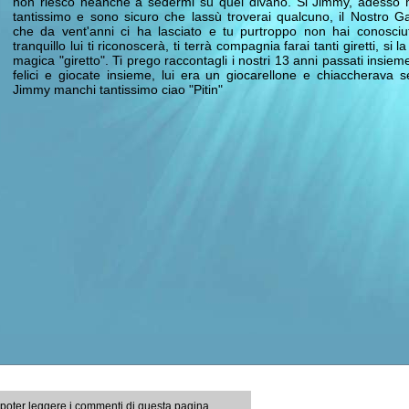
non riesco neanche a sedermi su quel divano. Si Jimmy, adesso 
tantissimo e sono sicuro che lassù troverai qualcuno, il Nostro Ga
che da vent'anni ci ha lasciato e tu purtroppo non hai conosci
tranquillo lui ti riconoscerà, ti terrà compagnia farai tanti giretti, si l
magica "giretto". Ti prego raccontagli i nostri 13 anni passati insieme
felici e giocate insieme, lui era un giocarellone e chiaccherava 
Jimmy manchi tantissimo ciao "Pitin"
 poter leggere i commenti di questa pagina.