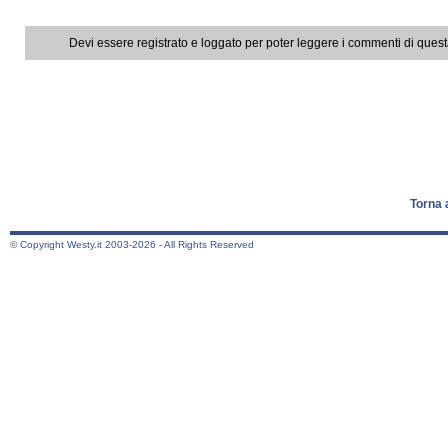
Devi essere registrato e loggato per poter leggere i commenti di ques
Torna 
© Copyright Westy.it 2003-2026 - All Rights Reserved