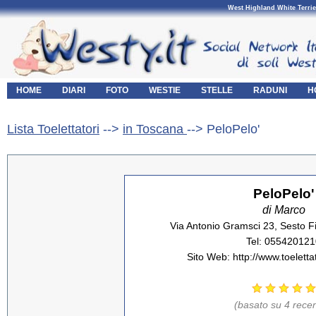
West Highland White Terrie
HOME
DIARI
FOTO
WESTIE
STELLE
RADUNI
H
Lista Toelettatori
-->
in Toscana
--> PeloPelo'
PeloPelo'
di Marco
Via Antonio Gramsci 23, Sesto Fi
Tel: 055420121
Sito Web: http://www.toelettat
(basato su 4 recen