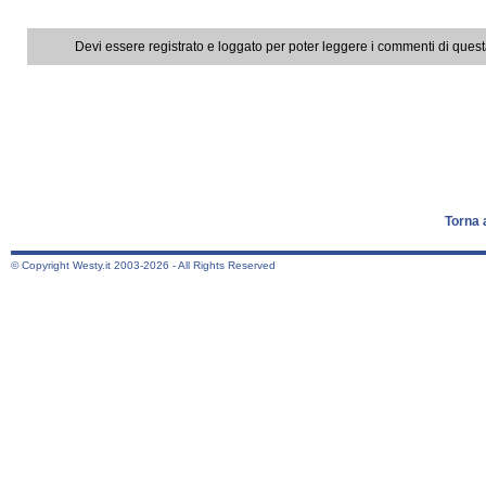
Devi essere registrato e loggato per poter leggere i commenti di ques
Torna 
© Copyright Westy.it 2003-2026 - All Rights Reserved