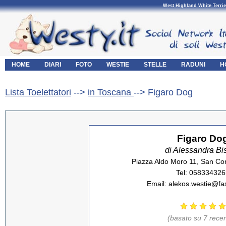
West Highland White Terrie
HOME
DIARI
FOTO
WESTIE
STELLE
RADUNI
H
Lista Toelettatori
-->
in Toscana
--> Figaro Dog
Figaro Do
di Alessandra Bi
Piazza Aldo Moro 11, San Co
Tel: 058334326
Email: alekos.westie@fas
(basato su 7 recen