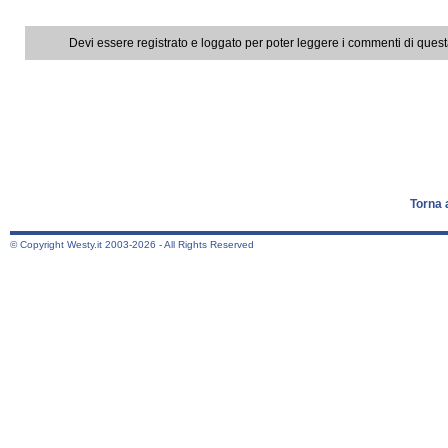
Devi essere registrato e loggato per poter leggere i commenti di ques
Torna 
© Copyright Westy.it 2003-2026 - All Rights Reserved