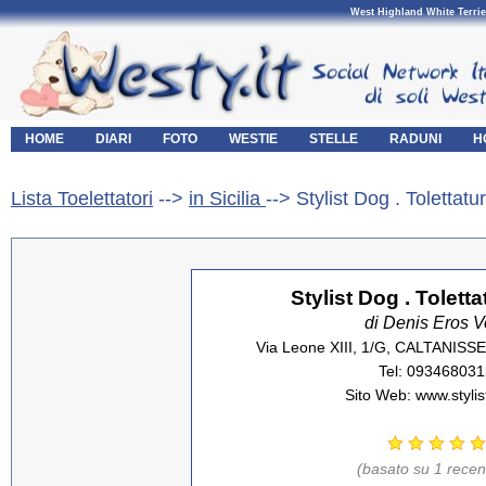
West Highland White Terrie
HOME
DIARI
FOTO
WESTIE
STELLE
RADUNI
H
Lista Toelettatori
-->
in Sicilia
--> Stylist Dog . Tolettat
Stylist Dog . Tolett
di Denis Eros V
Via Leone XIII, 1/G, CALTANISSE
Tel: 093468031
Sito Web: www.stylis
(basato su 1 recen