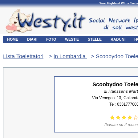
West Highland White Terrie
HOME
DIARI
FOTO
WESTIE
STELLE
RADUNI
H
Lista Toelettatori
-->
in Lombardia
--> Scoobydoo Toele
Scoobydoo Toele
di Hanssens Mart
Via Venegoni 13, Gallarat
Tel: 033177700
(basato su 2 recen