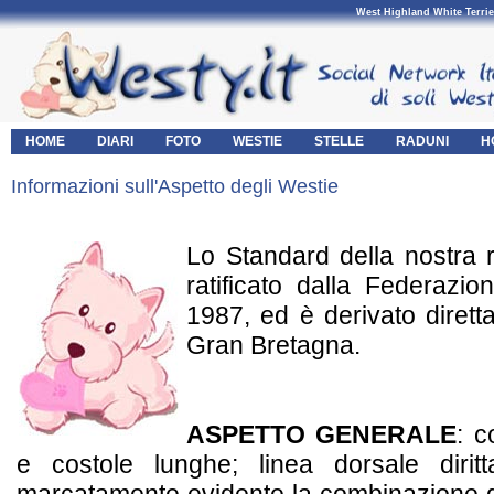
West Highland White Terrie
HOME
DIARI
FOTO
WESTIE
STELLE
RADUNI
H
Informazioni sull'Aspetto degli Westie
Lo Standard della nostra r
ratificato dalla Federazio
1987, ed è derivato dirett
Gran Bretagna.
ASPETTO GENERALE
: c
e costole lunghe; linea dorsale dirit