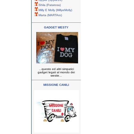
Shila (Patatosa)
Milly E Molly (MillyeMolly)
Marta (MARTAro)
GADGET WESTY
...questo ed altri simpatici
gadget legati al mondo dei
westie...
MISSIONE CANILI