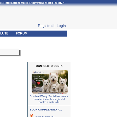
tie
|
Informazioni Westie
|
Allevamenti Westie
|
Westy.it
Registrati
|
Login
LUTE
FORUM
OGNI GESTO CONTA
Sostieni Westy Social Network e
mantieni viva la magia del
nostro amato sito
BUON COMPLEANNO A...
Spyke (Spyke16)