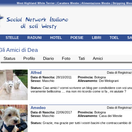
West Highland White Terrier
|
Carattere Westie
|
Alimentazione Westie
|
Stripping Wes
STELLE
RADUNI
HOTEL
POESIE
LIBRI
TOEL
SA
Gli Amici di Dea
Status
Profilo
Diario
Foto
Tati
Amici
Alfred
Data di Registraz
Data di Nascita:
28/10/2011
Provincia:
Bologna
Sesso:
Maschio
Allevamento
: Dei Melograni
Status:
Ciao amici ! vorrei scrivere un blog per condividere con voi una
veramente bellissima .... ma non mi ricordo come si fa , mi aiutate ?
Amedeo
Data di Registraz
Data di Nascita:
22/06/2017
Provincia:
Bologna
Sesso:
Maschio
Allevamento
: Casa dei Westie
Status:
Grazie, ma grazie per tutti i vostri bacini che contraccambio di