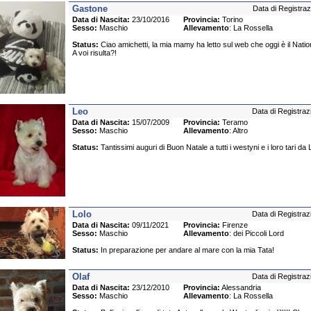
Gastone
Data di Registraz
Data di Nascita:
23/10/2016
Provincia:
Torino
Sesso:
Maschio
Allevamento
: La Rossella
Status:
Ciao amichetti, la mia mamy ha letto sul web che oggi è il Natio
A voi risulta?!
Leo
Data di Registraz
Data di Nascita:
15/07/2009
Provincia:
Teramo
Sesso:
Maschio
Allevamento
: Altro
Status:
Tantissimi auguri di Buon Natale a tutti i westyni e i loro tari da
Lolo
Data di Registraz
Data di Nascita:
09/11/2021
Provincia:
Firenze
Sesso:
Maschio
Allevamento
: dei Piccoli Lord
Status:
In preparazione per andare al mare con la mia Tata!
Olaf
Data di Registraz
Data di Nascita:
23/12/2010
Provincia:
Alessandria
Sesso:
Maschio
Allevamento
: La Rossella