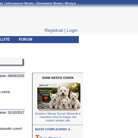
tie
|
Informazioni Westie
|
Allevamenti Westie
|
Westy.it
Registrati
|
Login
LUTE
FORUM
ione: 09/09/2025
OGNI GESTO CONTA
 storia
ione: 31/10/2017
Sostieni Westy Social Network e
mantieni viva la magia del
nostro amato sito
 tuuuutto cuore!
BUON COMPLEANNO A...
Paco (Marnica)