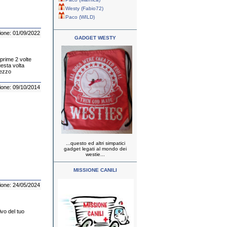
Westy (Fabio72)
Paco (WILD)
ione: 01/09/2022
GADGET WESTY
prime 2 volte
esta volta
mezzo
ione: 09/10/2014
...questo ed altri simpatici
gadget legati al mondo dei
westie...
MISSIONE CANILI
ione: 24/05/2024
ivo del tuo