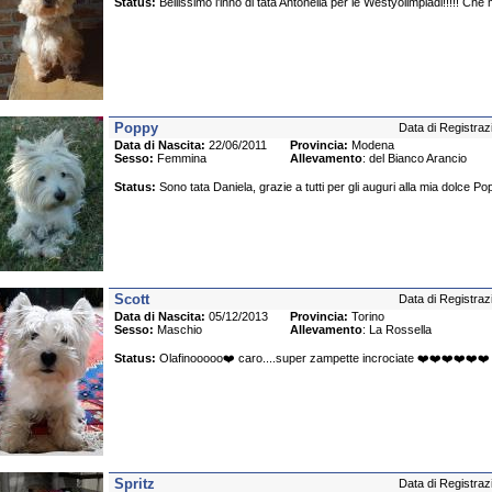
Status:
Bellissimo l'inno di tata Antonella per le Westyolimpiadi!!!!! Che m
Poppy
Data di Registraz
Data di Nascita:
22/06/2011
Provincia:
Modena
Sesso:
Femmina
Allevamento
: del Bianco Arancio
Status:
Sono tata Daniela, grazie a tutti per gli auguri alla mia dolce P
Scott
Data di Registraz
Data di Nascita:
05/12/2013
Provincia:
Torino
Sesso:
Maschio
Allevamento
: La Rossella
Status:
Olafinooooo❤️ caro....super zampette incrociate ❤️❤️❤️❤️❤️❤️
Spritz
Data di Registraz