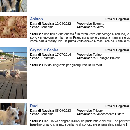
Ashton
Data di Registraz
Data di Nascita:
12/03/2022
Provincia:
Bologna
Sesso:
Maschio
Allevamento
: Altro
Status:
Sono felice che questa è la terza volta che vengo al raduno, le 
sono venuto con la mia mamy Francesca, poi è venuta a mancare e qu
verrò con la mamy Ilda , la prima volta avevo 6 mesi, ora ho 3 anni e 
Crystal e Cesira
Data di Registraz
Data di Nascita:
17/07/2014
Provincia:
Torino
Sesso:
Femmina
Allevamento
: Famiglie Private
Status:
Crystal ringrazia per gli augurissimi ricevuti
Dudi
Data di Registraz
Data di Nascita:
05/09/2023
Provincia:
Trieste
Sesso:
Maschio
Allevamento
: Allevamento Estero
Status:
Ciao Tokyo congratulazioni da parte mia e dei miei Tati per l'arr
fratellino umano che tutti speriamo di conoscere al prossimo raduno !