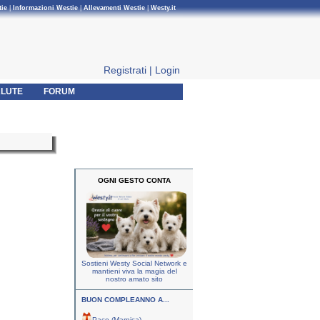
tie
|
Informazioni Westie
|
Allevamenti Westie
|
Westy.it
Registrati
|
Login
LUTE
FORUM
OGNI GESTO CONTA
Sostieni Westy Social Network e
mantieni viva la magia del
nostro amato sito
BUON COMPLEANNO A...
Paco (Marnica)