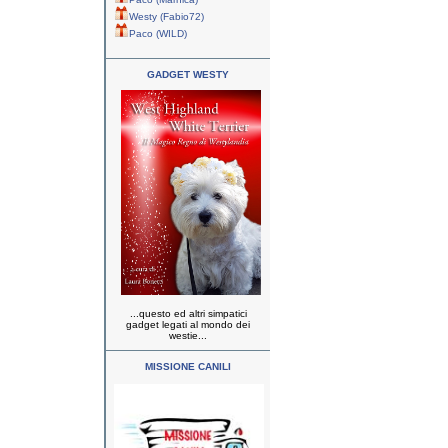
Westy (Fabio72)
Paco (WILD)
GADGET WESTY
...questo ed altri simpatici
gadget legati al mondo dei
westie...
MISSIONE CANILI