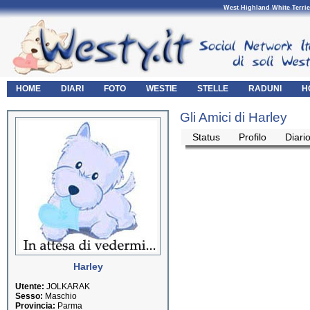
West Highland White Terrie
HOME
DIARI
FOTO
WESTIE
STELLE
RADUNI
H
Gli Amici di Harley
Status
Profilo
Diari
Harley
Utente:
JOLKARAK
Sesso:
Maschio
Provincia:
Parma