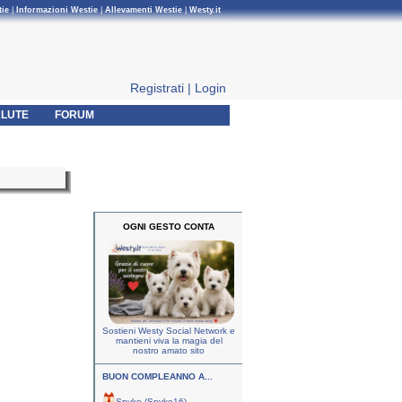
tie
|
Informazioni Westie
|
Allevamenti Westie
|
Westy.it
Registrati
|
Login
LUTE
FORUM
OGNI GESTO CONTA
Sostieni Westy Social Network e
mantieni viva la magia del
nostro amato sito
BUON COMPLEANNO A...
Spyke (Spyke16)