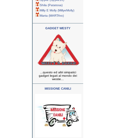
Shila (Patatosa)
Milly E Molly (MillyeMolly)
Marta (MARTAro)
GADGET WESTY
...questo ed altri simpatici
gadget legati al mondo dei
westie...
MISSIONE CANILI