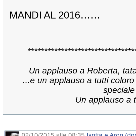
MANDI AL 2016……
********************************
Un applauso a Roberta, tata d
...e un applauso a tutti colo
speciale
Un applauso a tu
02/10/2015 alle 08:35
Isotta e Aron (do