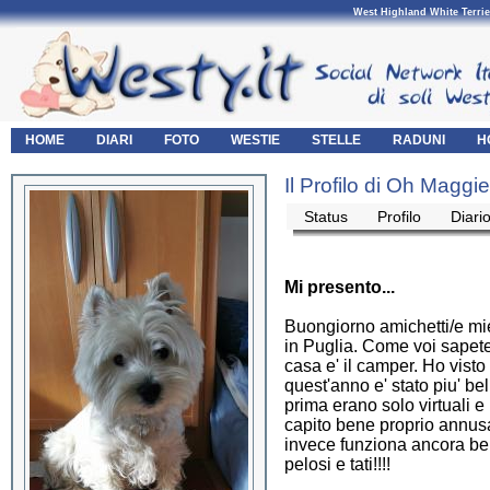
West Highland White Terrie
HOME
DIARI
FOTO
WESTIE
STELLE
RADUNI
H
Il Profilo di Oh Maggi
Status
Profilo
Diari
Mi presento...
Buongiorno amichetti/e mi
in Puglia. Come voi sapete
casa e' il camper. Ho visto 
quest'anno e' stato piu' be
prima erano solo virtuali e 
capito bene proprio annusati
invece funziona ancora benis
pelosi e tati!!!!