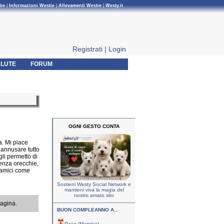
tie
|
Informazioni Westie
|
Allevamenti Westie
|
Westy.it
Registrati
|
Login
LUTE
FORUM
OGNI GESTO CONTA
. Mi piace
 annusare tutto
li permetto di
senza orecchie,
e amici come
Sostieni Westy Social Network e
mantieni viva la magia del
nostro amato sito
pagina.
BUON COMPLEANNO A...
Paco (Marnica)