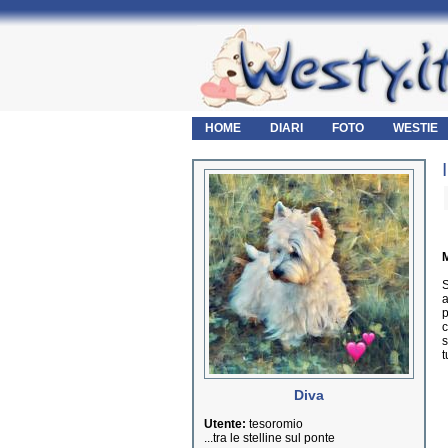
HOME
DIARI
FOTO
WESTIE
M
S
a
p
c
s
t
Diva
Utente:
tesoromio
...tra le stelline sul ponte