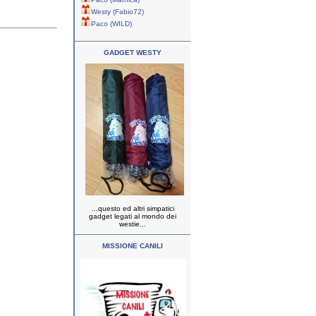
Westy (Fabio72)
Paco (WILD)
GADGET WESTY
...questo ed altri simpatici
gadget legati al mondo dei
westie...
MISSIONE CANILI