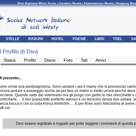
West Highland White Terrier
|
Carattere Westie
|
Alimentazione Westie
|
Stripping Wes
STELLE
RADUNI
HOTEL
POESIE
LIBRI
TOEL
SA
Il Profilo di Diva
Status
Profilo
Diario
Foto
Tati
Amici
i presento...
ono ormai una westysignorina. Sono sempre ( qui è mamy che si pronuncia) carina
ncora andare a passeggio anche se per fare un metro ci metto un'ora perché devo
er bene. Quando vado dal veterinario ora gli porgo con garbo le mie orecchiette e g
ontrollarle..... Il mio pupazzetto preferito adesso è un leoncino senza due zampe, 
enza bocca e con la coda tronca ihihihihih..... E per finire sono felicissima di aver
utti voi.
Devi essere registrato e loggato per poter leggere i commenti di questa 