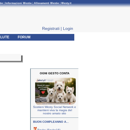
tie
|
Informazioni Westie
|
Allevamenti Westie
|
Westy.it
Registrati
|
Login
LUTE
FORUM
OGNI GESTO CONTA
Sostieni Westy Social Network e
mantieni viva la magia del
nostro amato sito
BUON COMPLEANNO A...
Spyke (Spyke16)