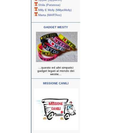
Shila (Patatosa)
Milly E Molly (MillyeMolly)
Marta (MARTAro)
GADGET WESTY
...questo ed altri simpatici
gadget legati al mondo dei
westie...
MISSIONE CANILI