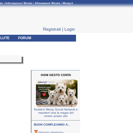
tie
|
Informazioni Westie
|
Allevamenti Westie
|
Westy.it
Registrati
|
Login
LUTE
FORUM
OGNI GESTO CONTA
Sostieni Westy Social Network e
mantieni viva la magia del
nostro amato sito
BUON COMPLEANNO A...
PEPITO (PEPITO)