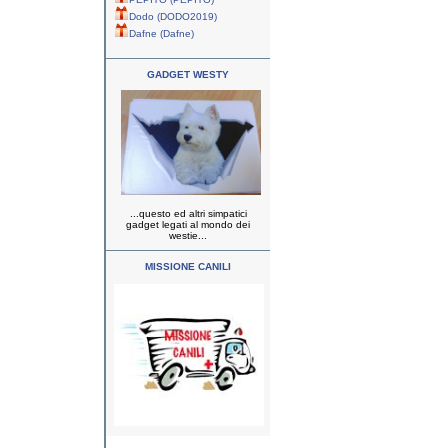
Dodo (DODO2019)
Dafne (Dafne)
GADGET WESTY
...questo ed altri simpatici
gadget legati al mondo dei
westie...
MISSIONE CANILI