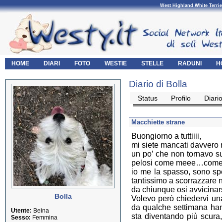
West Highland White Terrie
HOME
DIARI
FOTO
WESTIE
STELLE
RADUNI
H
Diario di Bolla
Status
Profilo
Diari
Macchiette strane
Buongiorno a tuttiiii,
mi siete mancati davvero 
un po’ che non tornavo su
pelosi come meee…come 
io me la spasso, sono s
tantissimo a scorrazzare ne
da chiunque osi avvicinars
Bolla
Volevo però chiedervi un
da qualche settimana hann
Utente:
Beina
sta diventando più scur
Sesso:
Femmina