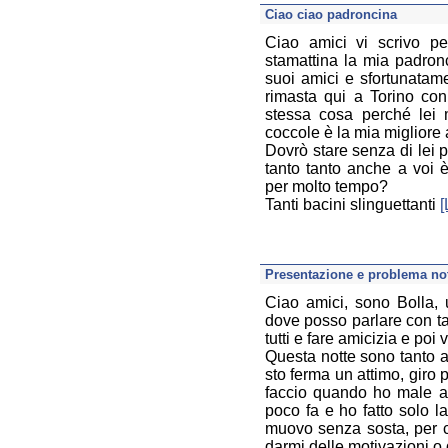
Ciao ciao padroncina
Ciao amici vi scrivo pe
stamattina la mia padron
suoi amici e sfortunatam
rimasta qui a Torino con
stessa cosa perché lei 
coccole è la mia migliore
Dovrò stare senza di lei 
tanto tanto anche a voi è
per molto tempo?
Tanti bacini slinguettanti
[
Presentazione e problema no
Ciao amici, sono Bolla,
dove posso parlare con ta
tutti e fare amicizia e poi
Questa notte sono tanto a
sto ferma un attimo, giro 
faccio quando ho male al
poco fa e ho fatto solo 
muovo senza sosta, per 
darmi delle motivazioni o 