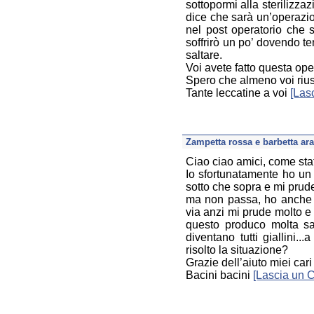
sottopormi alla sterilizza
dice che sarà un’operazi
nel post operatorio che s
soffrirò un po’ dovendo te
saltare.
Voi avete fatto questa op
Spero che almeno voi riusc
Tante leccatine a voi
[Las
Zampetta rossa e barbetta ar
Ciao ciao amici, come sta
Io sfortunatamente ho un 
sotto che sopra e mi prude
ma non passa, ho anche p
via anzi mi prude molto e 
questo produco molta sal
diventano tutti giallini
risolto la situazione?
Grazie dell’aiuto miei cari
Bacini bacini
[Lascia un