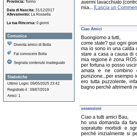
Provincia:
Torino
avermi lavacchiato (contro
mia...
[Lascia un Commen
Data di Nascita:
31/12/2017
Allevamento:
La Rossella
La tua Rincorsa:
0 giorni
Ciao Amici
Comunica
Buongiorno a tutti,
come state? qui ogni gior
Diventa amico di Bolla
ma io sono in una calda c
stare a casa a causa di 
Fai conoscere Bolla
mia regione è zona ROSSA
Segnala contenuto inadeguato
per fortuna io posso usc
amata e ne combino di
punizione...per esempio i
Statistiche
ero tutta puzzolente, i
Ultimo Login: 09/05/2025 23:42
bagno perchè altrimenti n
Registrato il : 09/07/2019
Amici: 1
ossessioni
Ciao a tutti amici Bau,
ho una domanda da farvi
sopratutto morbidi e sg
perché inizialmente si 