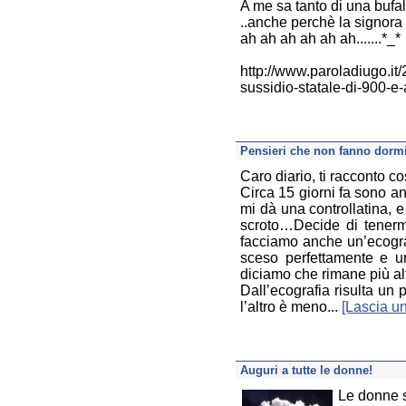
A me sa tanto di una bufal
..anche perchè la signora ha
ah ah ah ah ah ah.......*_*
http://www.paroladiugo.it/
sussidio-statale-di-900-e
Pensieri che non fanno dormi
Caro diario, ti racconto c
Circa 15 giorni fa sono a
mi dà una controllatina,
scroto…Decide di tenermi 
facciamo anche un’ecogra
sceso perfettamente e u
diciamo che rimane più a
Dall’ecografia risulta un p
l’altro è meno...
[Lascia 
Auguri a tutte le donne!
Le donne 