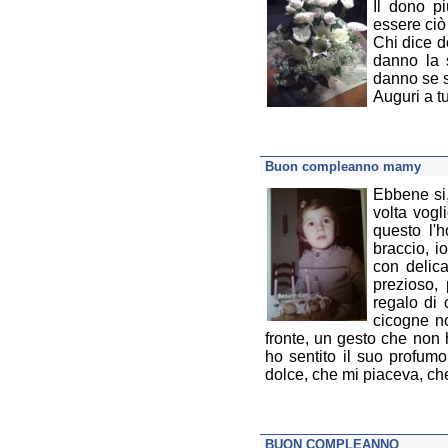
Il dono p
essere ciò
Chi dice d
danno la 
danno se 
Auguri a tu
Buon compleanno mamy
Ebbene si
volta vogl
questo l'
braccio, i
con delic
prezioso,
regalo di 
cicogne n
fronte, un gesto che non h
ho sentito il suo profu
dolce, che mi piaceva, ch
BUON COMPLEANNO