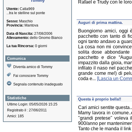
Tommy
Rafael e Trudy con le loro
Utente:
Catia969
...tra le stelline sul ponte
Sesso:
Maschio
Auguri di prima mattina.
Provincia:
Mantova
Buongiorno amici, oggi è
Data di Nascita:
27/08/2006
pacchetto con tanto di fi
Allevamento:
dello Gnomo Bianco
ogni tanto andavo a guar
La tua Rincorsa:
0 giorni
La cosa non mi convinceva
solita dose abbondante 
pacchetto e dice “Auguri
Comunica
impazzito dalla gioia, ma
Diventa amico di Tommy
infilato il naso nel pacch
grande come me!) di pel
Fai conoscere Tommy
coda e...
[Lascia un Com
Segnala contenuto inadeguato
Statistiche
Questa è proprio bella!!
Ultimo Login: 05/05/2026 15:25
Cari amici sentite questa..
Registrato il : 27/06/2011
Mamy lavora in comune..e
Amici: 185
"grandi pretese" voleva i
900/anno per mantenimento 
Tanto che le manda il link d