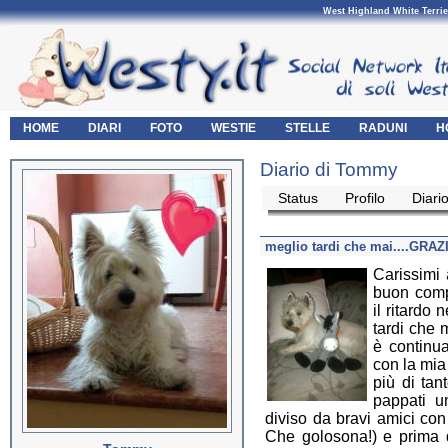
West Highland White Terrie
HOME
DIARI
FOTO
WESTIE
STELLE
RADUNI
H
Diario di Tommy
Status
Profilo
Diari
meglio tardi che mai....GRAZI
Carissimi 
buon comp
il ritardo 
tardi che 
è continua
con la mia
più di tan
pappati u
diviso da bravi amici con
Che golosona!) e prima 