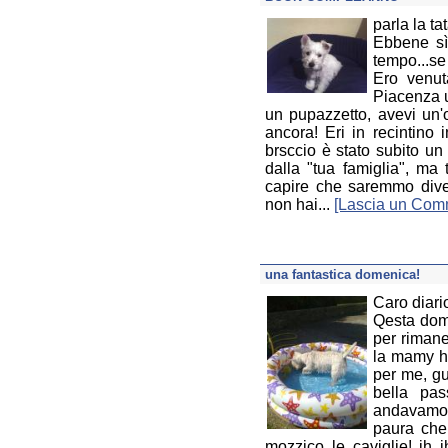
parla la t
Ebbene sì
tempo...se
Ero venut
Piacenza u
un pupazzetto, avevi un'o
ancora! Eri in recintino 
brsccio è stato subito un
dalla "tua famiglia", ma 
capire che saremmo diven
non hai...
[Lascia un Com
una fantastica domenica!
Caro diari
Qesta dom
per rimane
la mamy ha
per me, gu
bella pa
andavamo..
paura che 
mozzico le caviglie! ih i