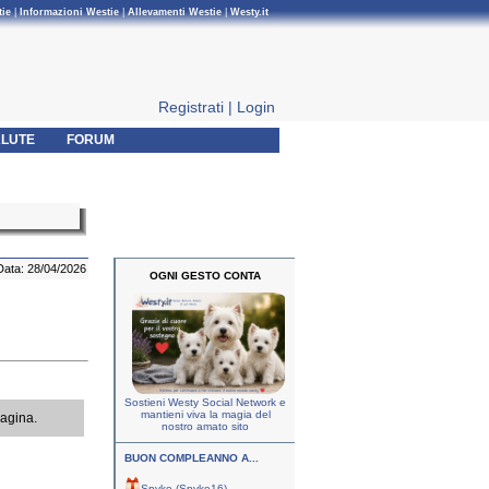
tie
|
Informazioni Westie
|
Allevamenti Westie
|
Westy.it
Registrati
|
Login
LUTE
FORUM
Data: 28/04/2026
OGNI GESTO CONTA
Sostieni Westy Social Network e
mantieni viva la magia del
pagina.
nostro amato sito
BUON COMPLEANNO A...
Spyke (Spyke16)