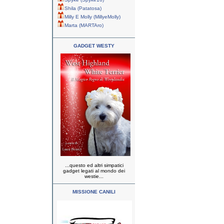
Shila (Patatosa)
Milly E Molly (MillyeMolly)
Marta (MARTAro)
GADGET WESTY
...questo ed altri simpatici
gadget legati al mondo dei
westie...
MISSIONE CANILI