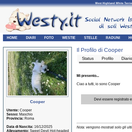
West Highland White Terrie
HOME
DIARI
FOTO
WESTIE
STELLE
RADUNI
H
Il Profilo di Cooper
Status
Profilo
Diari
Mi presento...
Ciao a tutti, io sono Cooper
Devi essere registrato 
Cooper
Utente:
Cooper
Sesso:
Maschio
Provincia:
Roma
Data di Nascita:
16/12/2025
Nota: vengono mostrati solo gli ult
Allevamento:
Sweet Devil Hot-headed