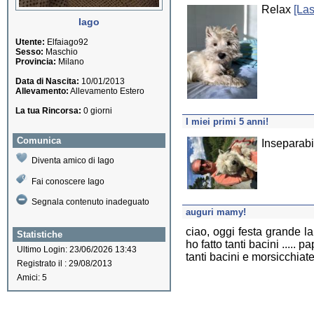
Relax
[La
Iago
Utente:
Elfaiago92
Sesso:
Maschio
Provincia:
Milano
Data di Nascita:
10/01/2013
Allevamento:
Allevamento Estero
La tua Rincorsa:
0 giorni
I miei primi 5 anni!
Comunica
Inseparabil
Diventa amico di Iago
Fai conoscere Iago
Segnala contenuto inadeguato
auguri mamy!
ciao, oggi festa grande l
Statistiche
ho fatto tanti bacini ..... 
Ultimo Login: 23/06/2026 13:43
tanti bacini e morsicchiate
Registrato il : 29/08/2013
Amici: 5