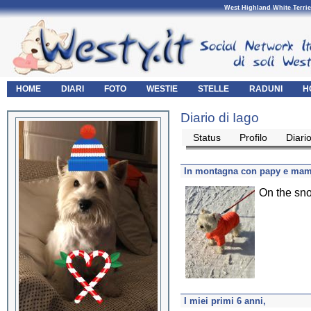
West Highland White Terrie
HOME
DIARI
FOTO
WESTIE
STELLE
RADUNI
H
Diario di Iago
Status
Profilo
Diari
In montagna con papy e ma
On the sn
I miei primi 6 anni,