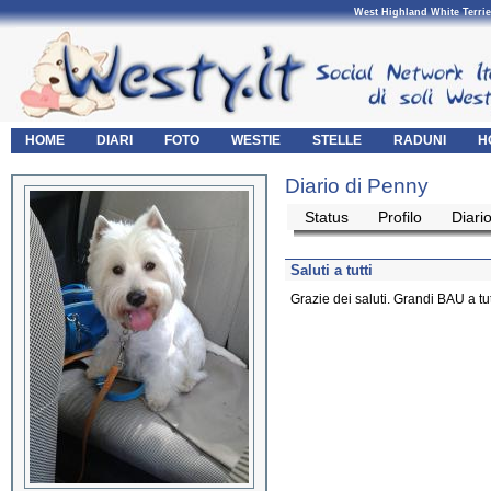
West Highland White Terrie
HOME
DIARI
FOTO
WESTIE
STELLE
RADUNI
H
Diario di Penny
Status
Profilo
Diari
Saluti a tutti
Grazie dei saluti. Grandi BAU a tutti 