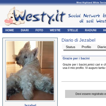
West Highland White Terrie
HOME
DIARI
FOTO
WESTIE
STELLE
RADUNI
H
Diario di Jezabel
Status
Profilo
Diari
Grazie per i bacini
Grazie per i bacini,amici cari e
usa il mio profilo. Vi auguro tanta s
Devi essere registrato 
Jezabel