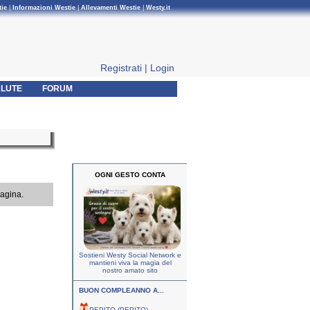
tie
|
Informazioni Westie
|
Allevamenti Westie
|
Westy.it
Registrati
|
Login
LUTE
FORUM
OGNI GESTO CONTA
pagina.
Sostieni Westy Social Network e
mantieni viva la magia del
nostro amato sito
BUON COMPLEANNO A...
PEPITO (PEPITO)