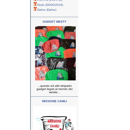
Dodo (DODO2019)
Dafne (Dafne)
GADGET WESTY
...questo ed altri simpatici
gadget legati al mondo dei
westie...
MISSIONE CANILI