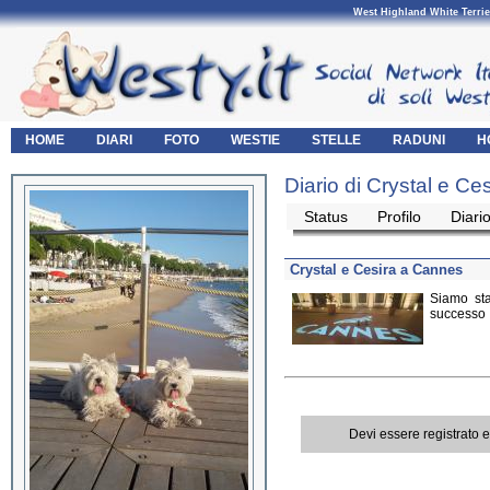
West Highland White Terrie
HOME
DIARI
FOTO
WESTIE
STELLE
RADUNI
H
Diario di Crystal e Ces
Status
Profilo
Diari
Crystal e Cesira a Cannes
Siamo st
successo
Devi essere registrato 