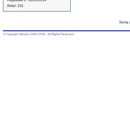
Registrato il : 09/10/2014
Amici: 231
Torna 
© Copyright Westy.it 2003-2026 - All Rights Reserved