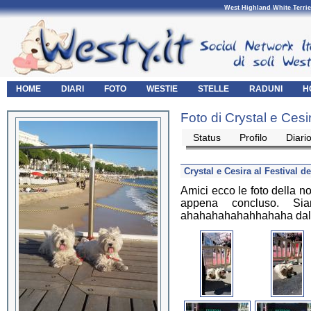
West Highland White Terrie
HOME
DIARI
FOTO
WESTIE
STELLE
RADUNI
H
Foto di Crystal e Cesi
Status
Profilo
Diari
Crystal e Cesira al Festival 
Amici ecco le foto della n
appena concluso. Sia
ahahahahahahhahaha dal