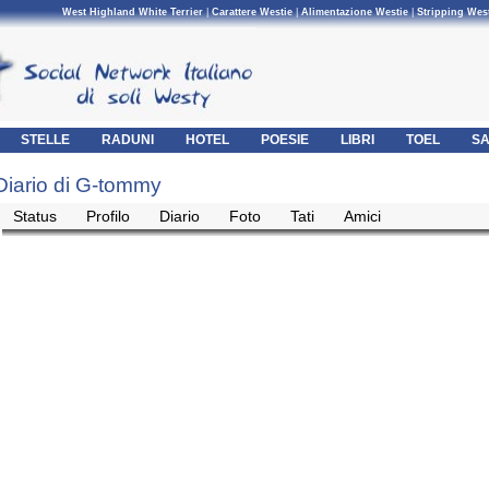
West Highland White Terrier
|
Carattere Westie
|
Alimentazione Westie
|
Stripping Wes
STELLE
RADUNI
HOTEL
POESIE
LIBRI
TOEL
SA
Diario di G-tommy
Status
Profilo
Diario
Foto
Tati
Amici