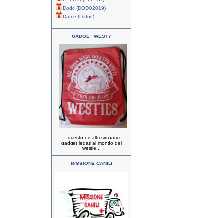
Dodo (DODO2019)
Dafne (Dafne)
GADGET WESTY
...questo ed altri simpatici
gadget legati al mondo dei
westie...
MISSIONE CANILI