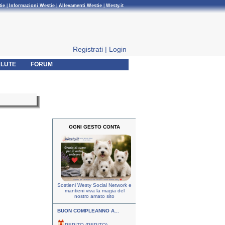
tie
|
Informazioni Westie
|
Allevamenti Westie
|
Westy.it
Registrati
|
Login
LUTE
FORUM
OGNI GESTO CONTA
Sostieni Westy Social Network e
mantieni viva la magia del
nostro amato sito
BUON COMPLEANNO A...
PEPITO (PEPITO)