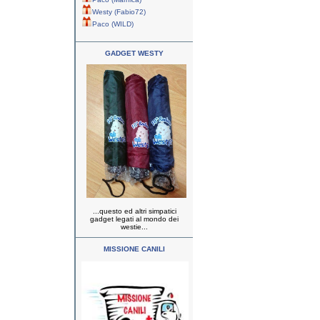
Westy (Fabio72)
Paco (WILD)
GADGET WESTY
...questo ed altri simpatici
gadget legati al mondo dei
westie...
MISSIONE CANILI