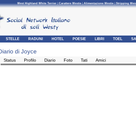
West Highland White Terrier
|
Carattere Westie
|
Alimentazione Westie
|
Stripping Wes
STELLE
RADUNI
HOTEL
POESIE
LIBRI
TOEL
SA
Diario di Joyce
Status
Profilo
Diario
Foto
Tati
Amici