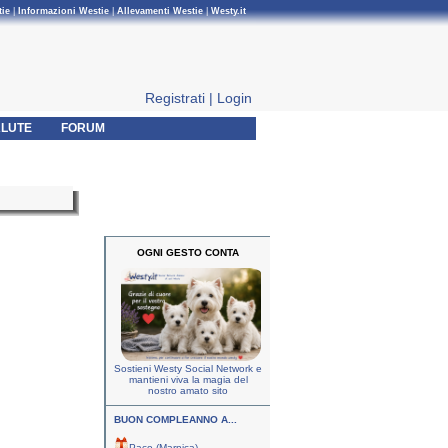
tie
|
Informazioni Westie
|
Allevamenti Westie
|
Westy.it
Registrati
|
Login
LUTE
FORUM
OGNI GESTO CONTA
Sostieni Westy Social Network e
mantieni viva la magia del
nostro amato sito
BUON COMPLEANNO A...
Paco (Marnica)