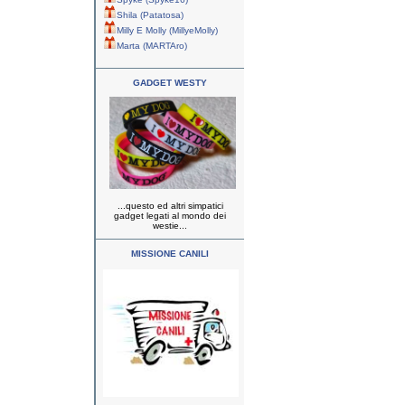
Shila (Patatosa)
Milly E Molly (MillyeMolly)
Marta (MARTAro)
GADGET WESTY
...questo ed altri simpatici
gadget legati al mondo dei
westie...
MISSIONE CANILI