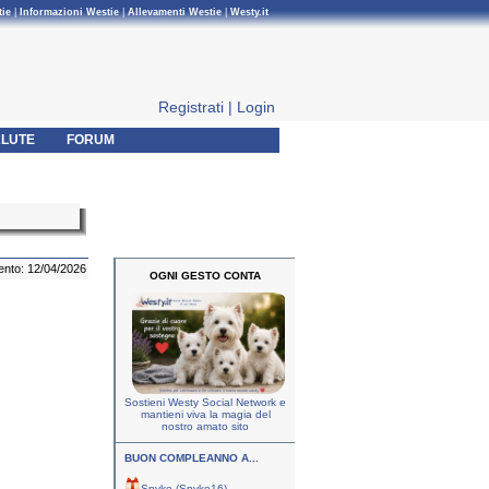
tie
|
Informazioni Westie
|
Allevamenti Westie
|
Westy.it
Registrati
|
Login
LUTE
FORUM
ento: 12/04/2026
OGNI GESTO CONTA
Sostieni Westy Social Network e
mantieni viva la magia del
nostro amato sito
BUON COMPLEANNO A...
Spyke (Spyke16)