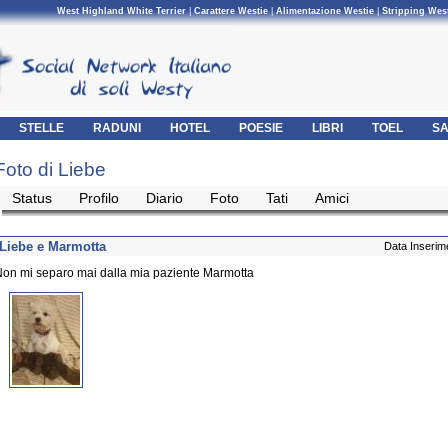
West Highland White Terrier
|
Carattere Westie
|
Alimentazione Westie
|
Stripping Wes
STELLE
RADUNI
HOTEL
POESIE
LIBRI
TOEL
SA
Foto di Liebe
Status
Profilo
Diario
Foto
Tati
Amici
Liebe e Marmotta
Data Inserim
on mi separo mai dalla mia paziente Marmotta