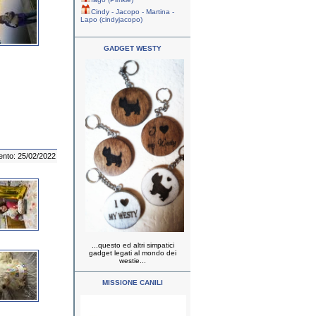
Cindy - Jacopo - Martina -
Lapo (cindyjacopo)
GADGET WESTY
ento: 25/02/2022
...questo ed altri simpatici
gadget legati al mondo dei
westie...
MISSIONE CANILI