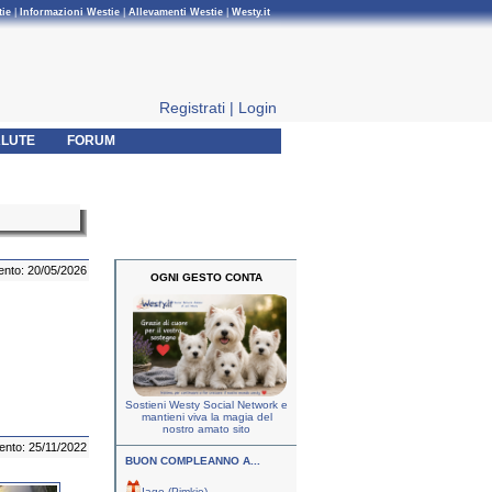
tie
|
Informazioni Westie
|
Allevamenti Westie
|
Westy.it
Registrati
|
Login
LUTE
FORUM
ento: 20/05/2026
OGNI GESTO CONTA
Sostieni Westy Social Network e
mantieni viva la magia del
nostro amato sito
ento: 25/11/2022
BUON COMPLEANNO A...
Iago (Pimkie)