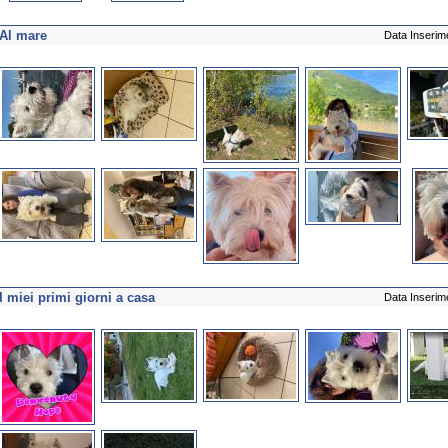
Al mare
Data Inserim
I miei primi giorni a casa
Data Inserim