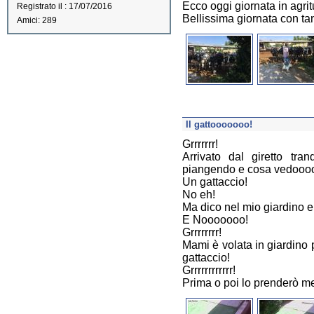
Ecco oggi giornata in agri
Registrato il : 17/07/2016
Bellissima giornata con tan
Amici: 289
Il gattooooooo!
Grrrrrrr!
Arrivato dal giretto tra
piangendo e cosa vedooo
Un gattaccio!
No eh!
Ma dico nel mio giardino e
E Nooooooo!
Grrrrrrrr!
Mami è volata in giardino p
gattaccio!
Grrrrrrrrrrrr!
Prima o poi lo prenderò me