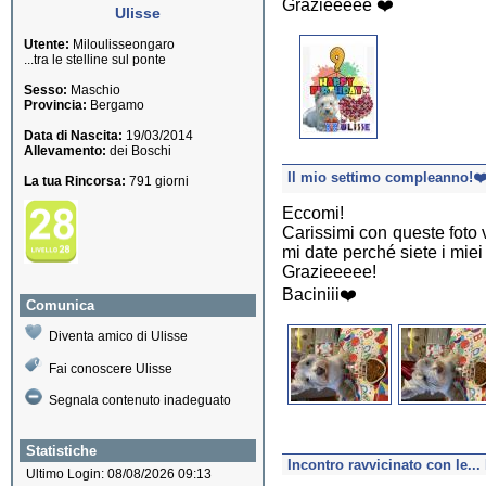
Grazieeeee ❤️
Ulisse
Utente:
Miloulisseongaro
...tra le stelline sul ponte
Sesso:
Maschio
Provincia:
Bergamo
Data di Nascita:
19/03/2014
Allevamento:
dei Boschi
Il mio settimo compleanno!❤
La tua Rincorsa:
791 giorni
Eccomi!
Carissimi con queste foto v
mi date perché siete i miei
Grazieeeee!
Baciniii❤️
Comunica
Diventa amico di Ulisse
Fai conoscere Ulisse
Segnala contenuto inadeguato
Statistiche
Incontro ravvicinato con le..
Ultimo Login: 08/08/2026 09:13