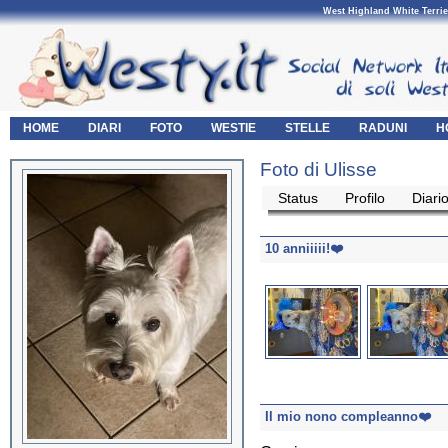
West Highland White Terrie
HOME
DIARI
FOTO
WESTIE
STELLE
RADUNI
H
Foto di Ulisse
Status
Profilo
Diari
10 anniiiii!❤️
Il mio nono compleanno❤️