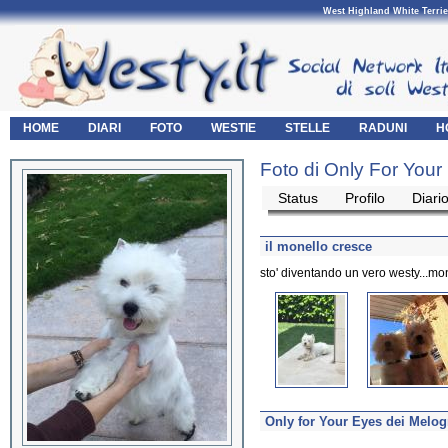
West Highland White Terrie
HOME
DIARI
FOTO
WESTIE
STELLE
RADUNI
H
Foto di Only For Your
Status
Profilo
Diari
il monello cresce
sto' diventando un vero westy...mone
Only for Your Eyes dei Melog