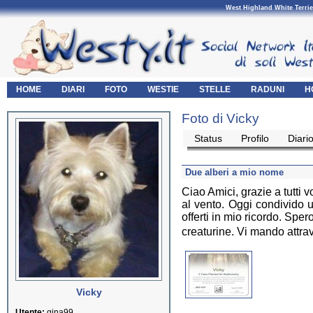
West Highland White Terrie
HOME
DIARI
FOTO
WESTIE
STELLE
RADUNI
H
Foto di Vicky
Status
Profilo
Diari
Due alberi a mio nome
Ciao Amici, grazie a tutti 
al vento. Oggi condivido 
offerti in mio ricordo. Sper
creaturine. Vi mando attrav
Vicky
Utente:
gina99