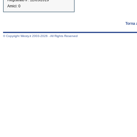
Registrato il : 12/05/2019
Amici: 0
Torna 
© Copyright Westy.it 2003-2026 - All Rights Reserved