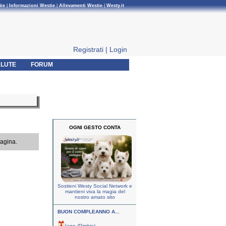
tie
|
Informazioni Westie
|
Allevamenti Westie
|
Westy.it
Registrati
|
Login
LUTE
FORUM
OGNI GESTO CONTA
pagina.
Sostieni Westy Social Network e
mantieni viva la magia del
nostro amato sito
BUON COMPLEANNO A...
Iago (Pimkie)