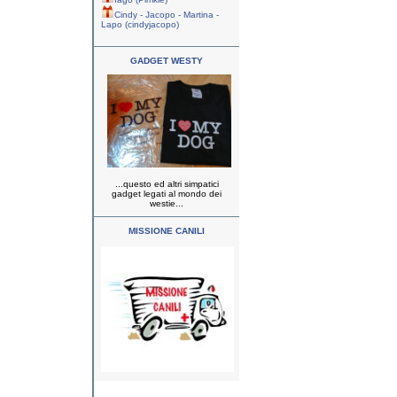
Cindy - Jacopo - Martina -
Lapo (cindyjacopo)
GADGET WESTY
...questo ed altri simpatici
gadget legati al mondo dei
westie...
MISSIONE CANILI