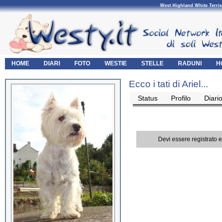
West Highland White Terrie
HOME
DIARI
FOTO
WESTIE
STELLE
RADUNI
H
Ecco i tati di Ariel...
Status
Profilo
Diari
Devi essere registrato 