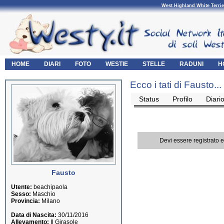
West Highland White Terrie
HOME
DIARI
FOTO
WESTIE
STELLE
RADUNI
H
Ecco i tati di Fausto...
Status
Profilo
Diari
Devi essere registrato 
Fausto
Utente:
beachipaola
Sesso:
Maschio
Provincia:
Milano
Data di Nascita:
30/11/2016
Allevamento:
Il Girasole